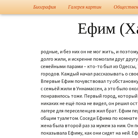
Художник, Официальный 
Переход
Биография
Галерея картин
Обществен
Флёрова 
Информация
Портреты
Ефим (Ха
Грамоты
Еврейская Живопись
Публикации в прессе
Европейская Живопись
Журнал Культура
родные, и без них он не мог жить, и поэто
долго жили, и искренне помогали друг друг
Ученики и ученицы
Православная
семейными парами – кто-то был из Одессы,
Живопись
городов. Каждый начал рассказывать о свое
Впервые Ефим почувствовал ту обстановку,
Мусульманская
с семьёй жили в Уннамассен, а это было око
Живопись
понравилось тоже. Первый город, который п
Графика
никаких не ещё пока не видел, он решил ост
лагере для переселенцев жил брат. Ефим пе
Каталог
общим туалетом. Соседи Ефима по комнате 
«Государственная
жена была второй раз за мужем за ним. Он п
Дума Федерального
Собрания РФ»
показывала Ефиму, как они сидят на ней. Е