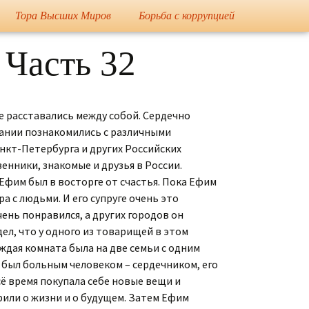
Тора Высших Миров
Борьба с коррупцией
вна
«Закон распределения
Государственный
 Часть 32
Суд над Кобзоном
Иосиф Кобзон ограбил
энергии» и «Наука о
Переворот 2016-2018
Флёрову Е.Н. и обидел
жизни»
внука миллиардера
Михаила Прохорова
Президент Торы
Выступления
Высших Миров
не расставались между собой. Сердечно
президента Торы
Мировая сенсация –
Высших Миров
Кобзон является
рмании познакомились с различными
Амалеком
1-й Вице-Президент
нкт-Петербурга и других Российских
Торы Высших Миров
Стихотворения
енники, знакомые и друзья в России.
Кобзона обвинили в
Ефим был в восторге от счастья. Пока Ефим
заказе Япончика и
Планета погибает
Пение
Калмановича
а с людьми. И его супруге очень это
ень понравился, а других городов он
Дело: Том 1
дел, что у одного из товарищей в этом
ждая комната была на две семьи с одним
Дело: Том 2
 был больным человеком – сердечником, его
всё время покупала себе новые вещи и
Компромат на Кобзона
рили о жизни и о будущем. Затем Ефим