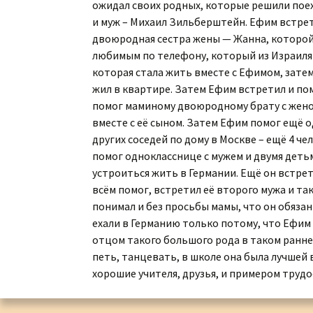
ожидал своих родных, которые решили поеха
Каталог «Тора и
и муж – Михаил Зильберштейн. Ефим встрет
История»
двоюродная сестра жены — Жанна, которой 
любимым по телефону, который из Израиля п
Каталог «Российская
которая стала жить вместе с Ефимом, зате
Государственная
Библиотека»
жил в квартире. Затем Ефим встретил и пом
помог маминому двоюродному брату с женой,
Коллекционная Серия:
вместе с её сыном. Затем Ефим помог ещё о
«Английский Клуб»
других соседей по дому в Москве – ещё 4 че
помог однокласснице с мужем и двумя детьм
Личные Коллекции
Елены Николаевны
устроиться жить в Германии. Ещё он встрет
Флёровой
всём помог, встретил её второго мужа и та
понимал и без просьбы мамы, что он обязан
Стоимость картин на
ехали в Германию только потому, что Ефим 
мировом рынке
отцом такого большого рода в таком раннем
петь, танцевать, в школе она была лучшей 
хорошие учителя, друзья, и примером труд