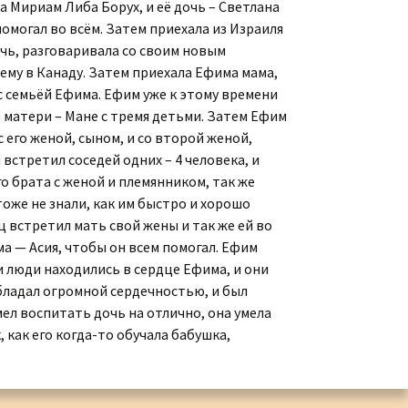
а Мириам Либа Борух, и её дочь – Светлана
Коллекция малой
омогал во всём. Затем приехала из Израиля
пластики И.Д. Кобзона
очь, разговаривала со своим новым
ему в Канаду. Затем приехала Ефима мама,
с семьёй Ефима. Ефим уже к этому времени
 матери – Мане с тремя детьми. Затем Ефим
 его женой, сыном, и со второй женой,
встретил соседей одних – 4 человека, и
го брата с женой и племянником, так же
оже не знали, как им быстро и хорошо
 встретил мать свой жены и так же ей во
ма — Асия, чтобы он всем помогал. Ефим
и люди находились в сердце Ефима, и они
обладал огромной сердечностью, и был
ел воспитать дочь на отлично, она умела
 как его когда-то обучала бабушка,