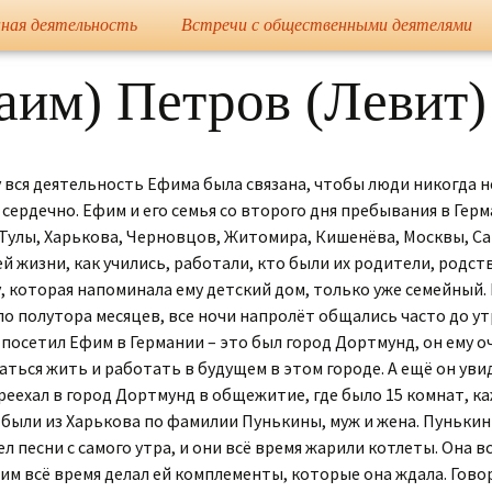
сайт
ная деятельность
Встречи с общественными деятелями
Елена Николае
им) Петров (Левит)
му вся деятельность Ефима была связана, чтобы люди никогда 
у сердечно. Ефим и его семья со второго дня пребывания в Ге
 Тулы, Харькова, Черновцов, Житомира, Кишенёва, Москвы, Са
й жизни, как учились, работали, кто были их родители, родств
 которая напоминала ему детский дом, только уже семейный. 
ло полутора месяцев, все ночи напролёт общались часто до утр
осетил Ефим в Германии – это был город Дортмунд, он ему оч
аться жить и работать в будущем в этом городе. А ещё он уви
реехал в город Дортмунд в общежитие, где было 15 комнат, ка
были из Харькова по фамилии Пунькины, муж и жена. Пунькин
ел песни с самого утра, и они всё время жарили котлеты. Она 
фим всё время делал ей комплементы, которые она ждала. Гово