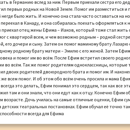
ть в Германию вслед за ним. Первым приехали сестра его дед
ил первых родных на Новой Земле. Помог им разместиться и п
негде было жить. И конечно она стала часто оставаться на н
ереехал в Канаду, и она собиралась поехать оформляться к н
м приехал отец жены Ефима – Иаков, который тоже стал жить 
ог с квартирой всем, и чем возможно родным – родной сестре
 его дочери и сыну. Затем он помог маминому брату Лазарю с
дному родному брату матери – Эмилю с его женой. Затем Ефим 
ловека и помог им во всём. После Ефим встретил своего родно
и во всём. Так же помог родителям одноклассницы, которые т
ил двоих родителей двоюродного брата и помог им. И наконец
к же всем помог. И об этом обо всём очень просила и мама Ефи
 всегда это делать, Ефим понимал это сердцем, так как все эт
жил там и они знали, что они едут как к отцу. Конечно Ефим 
 возрасте. Дочь училась на самые отличные оценки, Ефим сум
в детских театральных постановках. Ефим обучал её точно так,
оспособности всегда для Ефима