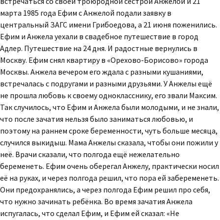
встречаться со своей троюродной сестрой Анжелой и 21
марта 1985 года Ефим с Анжелой подали заявку в
центральный ЗАГС имени Грибоедова, а 21 июня поженились.
Ефим и Анжела уехали в свадебное путешествие в город
Адлер. Путешествие на 24 дня. И радостные вернулись в
Москву. Ефим снял квартиру в «Орехово-Борисово» города
Москвы. Анжела вечером его ждала с разными кушаниями,
встречалась с подругами и разными друзьями. У Анжелы ещё
не прошла любовь к своему однокласснику, его звали Максим.
Так случилось, что Ефим и Анжела были молодыми, и не знали,
что после зачатия нельзя было заниматься любовью, и
поэтому на раннем сроке беременности, чуть больше месяца,
случился выкидыш. Мама Анжелы сказала, чтобы они пожили у
неё. Врачи сказали, что полгода ещё нежелательно
беременеть. Ефим очень оберегал Анжелу, практически носил
её на руках, и через полгода решил, что пора ей забеременеть.
Они предохранялись, а через полгода Ефим решил про себя,
что нужно зачинать ребёнка. Во время зачатия Анжела
испугалась, что сделал Ефим, и Ефим ей сказал: «Не