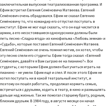
заключительная выпускная театрализованная программа. И
Ефим встретил Евгения Семёновича Матвеева. Евгений
Семёнович очень обрадовался. Ефим не сказал Евгению
Семёновичу то, что командир его отпустил поступать в
институт. Ефим не мог ещё сказать, что он ещё числится в
армии, а его несостоявшиеся однокурсники должны были
петь песню «Сладка ягода» из кинофильма «Любовь земная» и
«Судьба», которые поставил Евгений Семёнович Матвеев.
Евгений Семёнович не очень помнил мотив, он хотел, чтобы
эту песню спели его студенты. Ефим тогда сказал: «Евгений
Семёнович, давайте я Вам сыграю ее на пианино?». Все
студенты, с которыми Ефим должен был учиться играть на
пианино – не умели. Ефим ещё и спел. И после этого Ефим не
хотел поступать ни в какой театральный институт, и
поэтому он пошёл работать, продолжал кормить семью,
встречаться с друзьями, ходить в театр, в кино и размышлять
дальше над жизнью. Так же помогал старшему брату, родным,
близким друзьям. В 1984 году, в августе месяце он начал