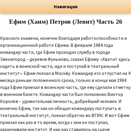
Художник, Официальный сайт
Переход
Флёрова Елена Николаевна
Навигация
Ефим (Хаим) Петров (Левит) Часть 26
Красного знамени, конечно благодаря работоспособности и
организационной работе Ефима. В феврале 1984 года
командир части, где Ефим проходил службу в городе
Звенигород – деревня Фуньково, сказал Ефиму: «Хватит здесь
сидеть в воинской части, иди и поступай в театральный
институт». Ефим поехал в Москву. Командир его отпустил на 4
месяца раньше положенного срока, только в конце мая 1984
года Ефим приехал в воинскую часть, где ему сделали отметку
в военном билете. Командир части был полковник Виктор
Королёв – удивительная личность, добрейший человек. И
конечно Ефим, так как он обещал командиру поступать в
театральный институт, поехал обратно во ВГИК. И вот Ефим
приехал как раз в то время, когда с кем он поступал,
заканчивали институт. И как раз ставилось на сцене