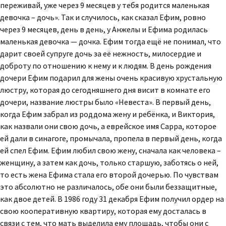
переживай, уже через 9 месяцев у тебя родится маленькая
девочка – дочь». Так и случилось, как сказал Ефим, ровно
через 9 месяцев, день в день, у Анжелы и Ефима родилась
маленькая девочка — дочка. Ефим тогда ещё не понимал, что
дарит своей супруге дочь за её нежность, милосердие и
доброту по отношению к нему и к людям. В день рождения
дочери Ефим подарил для жены очень красивую хрустальную
люстру, которая до сегодняшнего дня висит в комнате его
дочери, название люстры было «Невеста». В первый день,
когда Ефим забрал из роддома жену и ребёнка, и Виктория,
как назвали они свою дочь, а еврейское имя Сарра, которое
ей дали в синагоге, промычала, пропела в первый день, когда
ей спел Ефим. Ефим любил свою жену, сначала как человека –
женщину, а затем как дочь, только старшую, заботясь о ней,
то есть жена Ефима стала его второй дочерью. По чувствам
это абсолютно не различалось, обе они были беззащитные,
как двое детей. В 1986 году 31 декабря Ефим получил ордер на
свою кооперативную квартиру, которая ему досталась в
связи с тем, что мать выделила ему площадь, чтобы они с