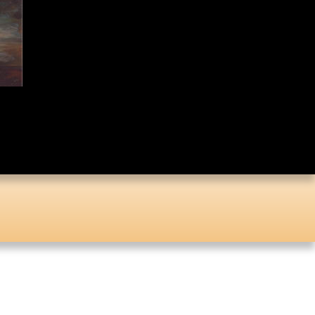
Коллекция малой
пластики И.Д. Кобзона