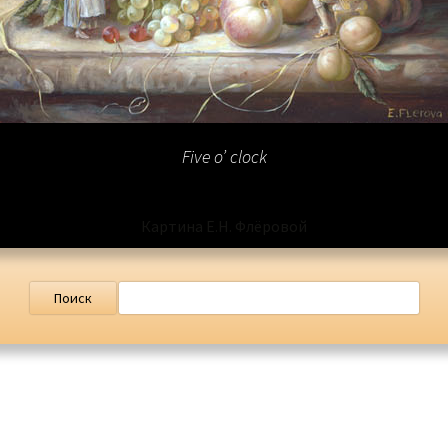
Five o’ clock
Картина Е.Н. Флёровой