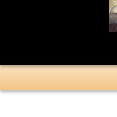
Каталог «Тора и
История»
Каталог «Российская
Государственная
Библиотека»
Коллекционная Серия:
«Английский Клуб»
Личные Коллекции
Елены Николаевны
Флёровой
Стоимость картин на
мировом рынке