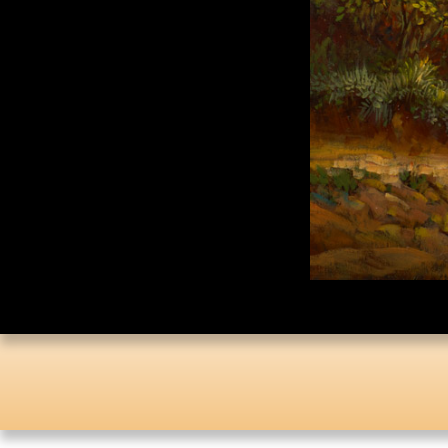
Каталог «Тора и
История»
Каталог «Российская
Государственная
Библиотека»
Коллекционная Серия:
«Английский Клуб»
Личные Коллекции
Елены Николаевны
Флёровой
Стоимость картин на
мировом рынке