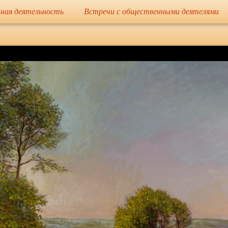
сайт
ная деятельность
Встречи с общественными деятелями
Елена Николае