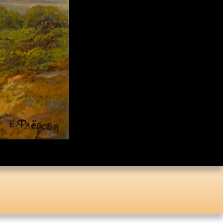
Коллекция малой
пластики И.Д. Кобзона