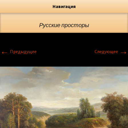
Художник, Официальный сайт
Переход
Флёрова Елена Николаевна
Навигация
Русские просторы
←
→
Предыдущее
Следующее