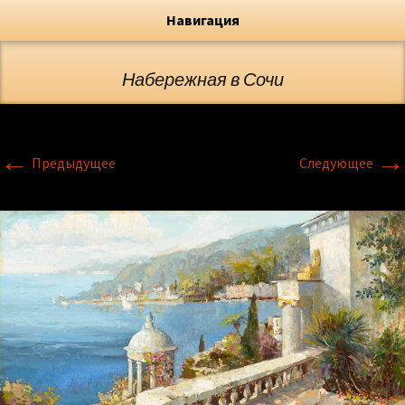
Художник, Официальный сайт
Переход
Флёрова Елена Николаевна
Навигация
Набережная в Сочи
←
→
Предыдущее
Следующее