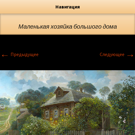
Художник, Официальный сайт
Переход
Флёрова Елена Николаевна
Навигация
Маленькая хозяйка большого дома
←
→
Предыдущее
Следующее