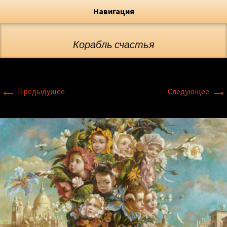
Художник, Официальный сайт
Переход
Флёрова Елена Николаевна
Навигация
Корабль счастья
←
→
Предыдущее
Следующее