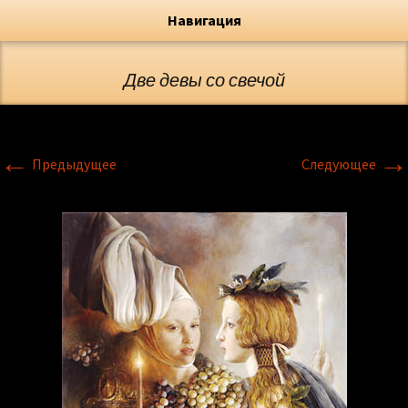
Художник, Официальный сайт
Переход
Флёрова Елена Николаевна
Навигация
Две девы со свечой
←
→
Предыдущее
Следующее