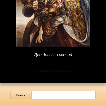
Две девы со свечой
Картина Е.Н. Флёровой