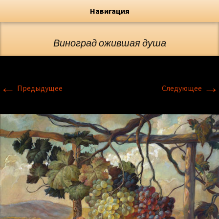
Художник, Официальный сайт
Переход
Флёрова Елена Николаевна
Навигация
Виноград ожившая душа
←
→
Предыдущее
Следующее