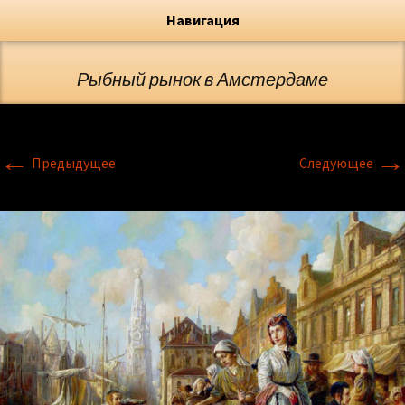
Художник, Официальный сайт
Переход
Флёрова Елена Николаевна
Навигация
Рыбный рынок в Амстердаме
←
→
Предыдущее
Следующее