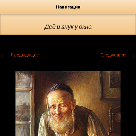
Художник, Официальный сайт
Переход
Флёрова Елена Николаевна
Навигация
Дед и внук у окна
←
→
Предыдущее
Следующее