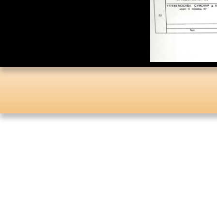
Каталог «Тора и
История»
Каталог «Российская
Государственная
Библиотека»
Коллекционная Серия:
«Английский Клуб»
Личные Коллекции
Елены Николаевны
Флёровой
Стоимость картин на
мировом рынке