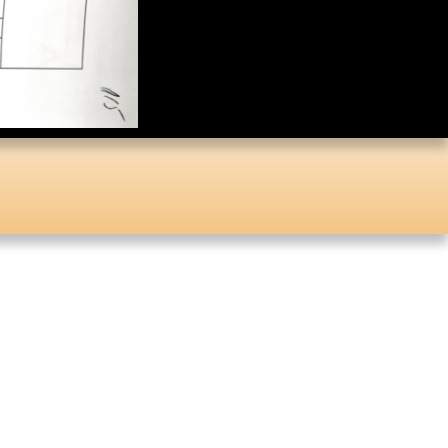
Коллекция малой
пластики И.Д. Кобзона