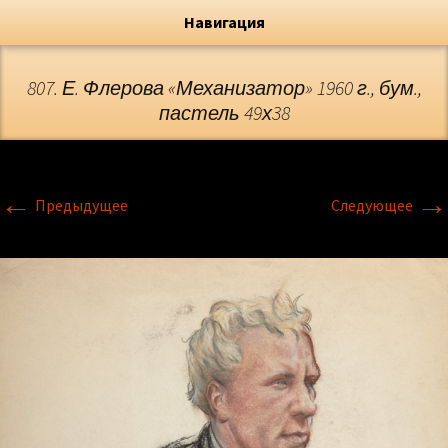
Художник, Официальный сайт
Переход
Флёрова Елена Николаевна
Навигация
807. Е. Флерова «Механизатор» 1960 г., бум.,
пастель 49х38
←
→
Предыдущее
Следующее