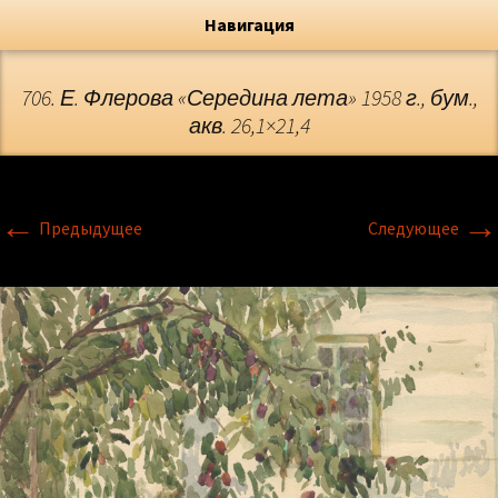
Художник, Официальный сайт
Переход
Флёрова Елена Николаевна
Навигация
706. Е. Флерова «Середина лета» 1958 г., бум.,
акв. 26,1×21,4
←
→
Предыдущее
Следующее