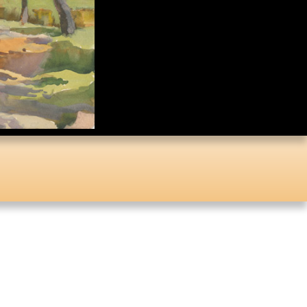
Коллекция малой
пластики И.Д. Кобзона