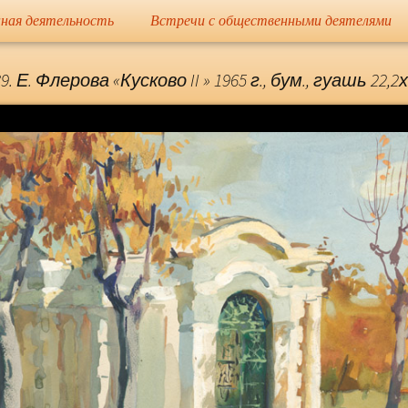
сайт
ная деятельность
Встречи с общественными деятелями
Елена Николае
9. Е. Флерова «Кусково II » 1965 г., бум., гуашь 22,2