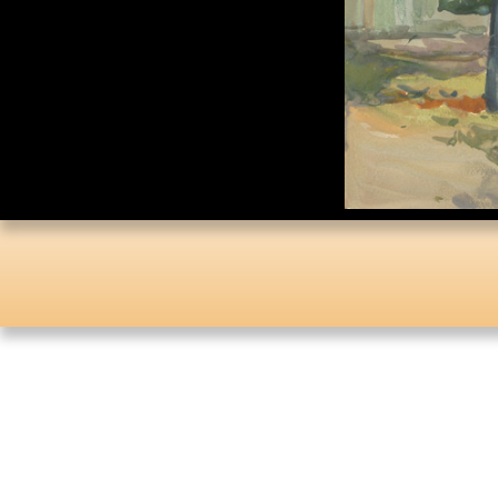
Каталог «Тора и
История»
Каталог «Российская
Государственная
Библиотека»
Коллекционная Серия:
«Английский Клуб»
Личные Коллекции
Елены Николаевны
Флёровой
Стоимость картин на
мировом рынке