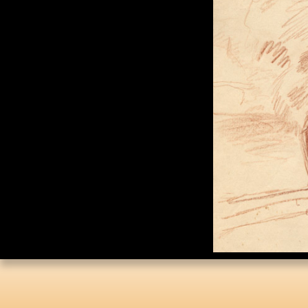
Каталог «Тора и
История»
Каталог «Российская
Государственная
Библиотека»
Коллекционная Серия:
«Английский Клуб»
Личные Коллекции
Елены Николаевны
Флёровой
Стоимость картин на
мировом рынке