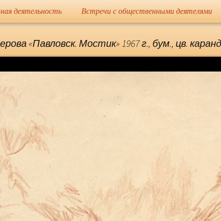
сайт
ная деятельность
Встречи с общественными деятелями
Елена Николае
лерова «Павловск. Мостик» 1967 г., бум., цв. каран