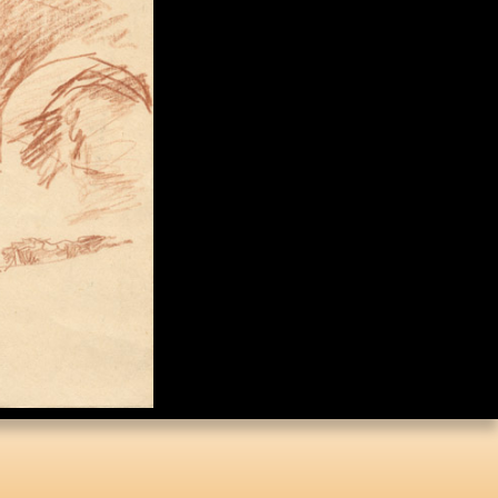
Коллекция малой
пластики И.Д. Кобзона