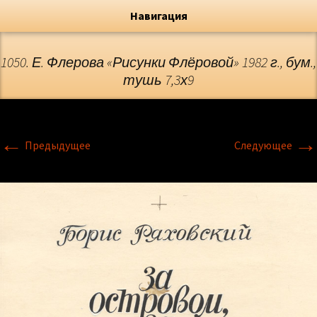
Художник, Официальный сайт
Переход
Флёрова Елена Николаевна
Навигация
1050. Е. Флерова «Рисунки Флёровой» 1982 г., бум.,
тушь 7,3х9
←
→
Предыдущее
Следующее