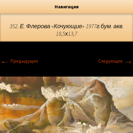
Художник, Официальный сайт
Переход
Флёрова Елена Николаевна
Навигация
352. Е. Флерова «Кочующие» 1977г.бум. акв.
18,5х13,7
←
→
Предыдущее
Следующее