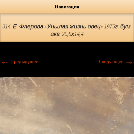
Художник, Официальный сайт
Переход
Флёрова Елена Николаевна
Навигация
314. Е. Флерова «Унылая жизнь овец» 1975г. бум.
акв. 20,8х14,4
←
→
Предыдущее
Следующее