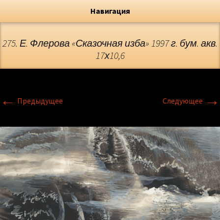
Художник, Официальный сайт
Переход
Флёрова Елена Николаевна
Навигация
275. Е. Флерова «Сказочная изба» 1997 г. бум. акв.
17х10,6
←
→
Предыдущее
Следующее