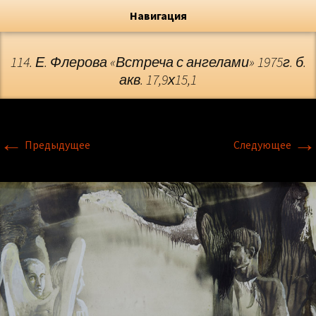
Художник, Официальный сайт
Переход
Флёрова Елена Николаевна
Навигация
114. Е. Флерова «Встреча с ангелами» 1975г. б.
акв. 17,9х15,1
←
→
Предыдущее
Следующее