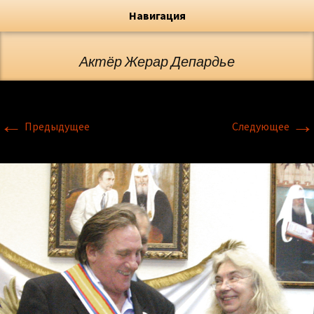
Художник, Официальный сайт
Переход
Флёрова Елена Николаевна
Навигация
Актёр Жерар Депардье
←
→
Предыдущее
Следующее