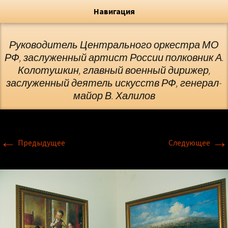
Художник, Официальный сайт
Переход
Флёрова Елена Николаевна
Навигация
Руководитель Центрального оркестра МО
РФ, заслуженный артист России полковник А.
Колотушкин, главный военный дирижер,
заслуженный деятель искусств РФ, генерал-
майор В. Халилов
←
→
Предыдущее
Следующее